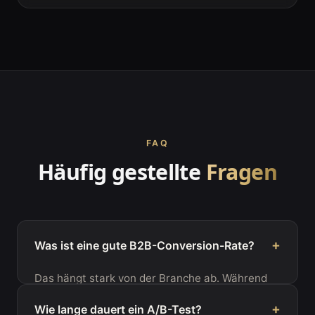
FAQ
Häufig gestellte
Fragen
+
Was ist eine gute B2B-Conversion-Rate?
Das hängt stark von der Branche ab. Während
klassische Webseiten oft nur bei 0,5% bis 1%
+
Wie lange dauert ein A/B-Test?
liegen, erreichen optimierte Landingpages im