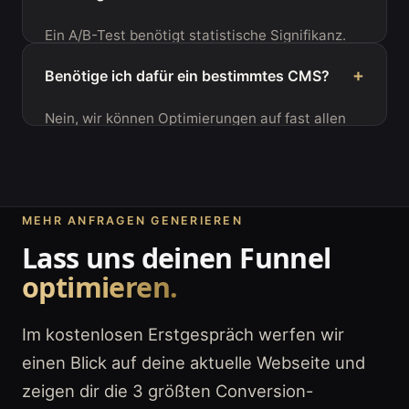
technischen B2B-Vertrieb regelmäßig
Ein A/B-Test benötigt statistische Signifikanz.
Conversion Rates von 3% bis 6%. Social-
Je mehr Besucher deine Seite hat, desto
Recruiting-Funnels liegen oft sogar bei über
+
Benötige ich dafür ein bestimmtes CMS?
schneller liegt ein Ergebnis vor. In der Regel
10%.
laufen Tests zwischen 2 und 6 Wochen, um
Nein, wir können Optimierungen auf fast allen
Wochentags-Schwankungen auszugleichen und
Plattformen (WordPress, Webflow, Shopify etc.)
klare Gewinner zu ermitteln.
umsetzen. Entweder optimieren wir deine
bestehende Seite direkt oder bauen
hochkonvertierende Landingpages separat auf
MEHR ANFRAGEN GENERIEREN
Subdomains.
Lass uns deinen Funnel
optimieren.
Im kostenlosen Erstgespräch werfen wir
einen Blick auf deine aktuelle Webseite und
zeigen dir die 3 größten Conversion-